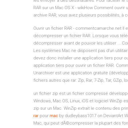
les envoyer à des destinataires. Pour faciliter le
RAR sur un Mac OS X - wikiHow Comment ouvrir 
archive RAR, vous avez plusieurs possibilités, à co
Ouvrir un fichier RAR - commentcamarche.net Il ex
décompresser un fichier RAR. Lorsque vous télé
décompresser avant de pouvoir les utiliser ... 
Les systèmes Mac ne disposent pas d'un utilitaire
devez donc installer une application tiers pour o
application tiers pour ouvrir un fichier RAR. Com
Unarchiver est une application gratuite (dével
fichiers autres que rar: Zip, Rar, 7-Zip, Tar, GZip, 
un fichier zip est un fichier compressé dévelo
Windows, Mac OS, Linux, iOS et logiciel WinZip e
zip sur un Mac. WinZip extrait le contenu des pr
rar
pour
mac
by dudleybass1017 on DeviantArt Wi
Mac, qui peut dÃ©compresser la plupart des for