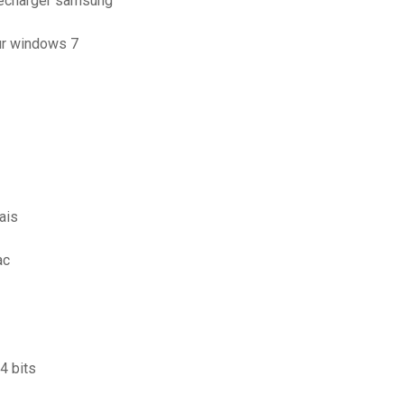
lécharger samsung
ur windows 7
ais
ac
4 bits