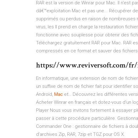
RAR est la version de Winrar pour Mac. Il n'est
dâ€™exploitation Mac et pas une... Récupérer d
supprimés ou perdus en raison de nombreuses r
virus, les Il prend en charge la restauration fich
fonctionne avec souplesse pour obtenir des fichi
Téléchargez gratuitement RAR pour Mac. RAR est
compressés en ce format et sauver des fichie
https://www.reviversoft.com/fr/f
En informatique, une extension de nom de fichier
un suffixe de nom de fichier fait pour identifier 
Androïd,
Mac
et…
Découvrez les différentes vers
Acheter Winrar en français et dotez-vous d'un l
Player
Nous vous invitons fortement à essayer plu
passer à cette procédure particulière.
Gestionna
Commander One : gestionnaire de fichiers à doubl
d’archives Zip, RAR, 7zip et TGZ pour OS X.