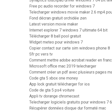
Synaptics touchpad driver windows 7 64 bit té
Free pc audio recorder for windows 7
Telecharger windows movie maker 2.6 mp4 po
Fond décran gratuit orchidée zen
Latest version movie maker
Internet explorer 7 windows 7 ultimate 64 bit
Télécharger 8 ball pool gratuit
Widget meteo pour windows 7
Copier contact sur carte sim windows phone 8
Sfr pc vers tv
Comment mettre adobe acrobat reader en franc
Microsoft office mac 2019 telecharger
Comment créer un pdf avec plusieurs pages m
Code gta 5 xbox one money
App lock gratuit télécharger for ios
Code de gta 5 ps4 voiture
Appli tv dorange chromecast
Telecharger logiciels gratuits pour windows 7 6
Récupérer données disque dur formaté mac