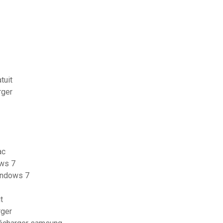
tuit
rger
ac
ows 7
windows 7
t
rger