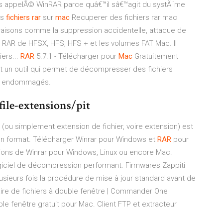
 pas appelÃ© WinRAR parce quâ€™il sâ€™agit du systÃ¨me
es
fichiers
rar
sur
mac
Recuperer des fichiers rar mac
aisons comme la suppression accidentelle, attaque de
ier RAR de HFSX, HFS, HFS + et les volumes FAT Mac. Il
ers...
RAR
5.7.1 - Télécharger pour
Mac
Gratuitement
 un outil qui permet de décompresser des fichiers
rs endommagés.
ile-extensions/pit
 (ou simplement extension de fichier, voire extension) est
son format.
Télécharger Winrar pour Windows et
RAR
pour
ions de Winrar pour Windows, Linux ou encore Mac.
ogiciel de décompression performant.
Firmwares Zappiti
sieurs fois la procédure de mise à jour standard avant de
ire de fichiers à double fenêtre | Commander One
e fenêtre gratuit pour Mac. Client FTP et extracteur