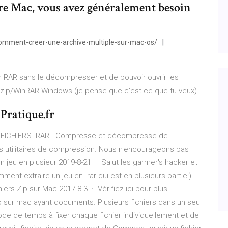
tre Mac, vous avez généralement besoin
mment-creer-une-archive-multiple-sur-mac-os/
un RAR sans le décompresser et de pouvoir ouvrir les
Winzip/WinRAR Windows (je pense que c'est ce que tu veux).
 Pratique.fr
FICHIERS .RAR - Compresse et décompresse de
s utilitaires de compression. Nous n'encourageons pas
d'un jeu en plusieur 2019-8-21 · Salut les garmer's hacker et
ment extraire un jeu en .rar qui est en plusieurs partie:)
iers Zip sur Mac 2017-8-3 · Vérifiez ici pour plus
zip sur mac ayant documents. Plusieurs fichiers dans un seul
éthode de temps à fixer chaque fichier individuellement et de