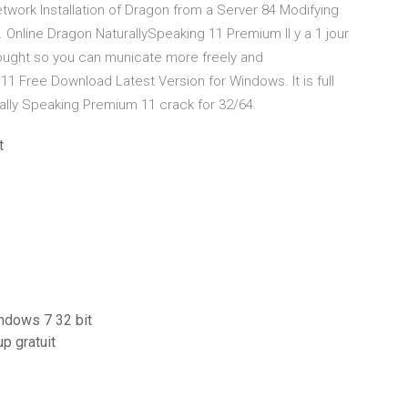
etwork Installation of Dragon from a Server 84 Modifying
. Online Dragon NaturallySpeaking 11 Premium Il y a 1 jour
hought so you can municate more freely and
1 Free Download Latest Version for Windows. It is full
rally Speaking Premium 11 crack for 32/64.
t
indows 7 32 bit
p gratuit