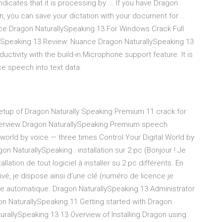
dicates that it is processing by ... If you have Dragon
on, you can save your dictation with your document for …
e Dragon NaturallySpeaking 13 For Windows Crack Full
ySpeaking 13 Review: Nuance Dragon NaturallySpeaking 13
uctivity with the build-in Microphone support feature. It is
e speech into text data.
lone setup of Dragon Naturally Speaking Premium 11 crack for
verview Dragon NaturallySpeaking Premium speech
l world by voice — three times.Control Your Digital World by
 NaturallySpeaking : installation sur 2 pc (Bonjour ! Je
llation de tout logiciel à installer su 2 pc différents. En
vé, je dispose ainsi d'une clé (numéro de licence je
re automatique. Dragon NaturallySpeaking 13 Administrator
on NaturallySpeaking 11 Getting started with Dragon
rallySpeaking 13 13 Overview of Installing Dragon using