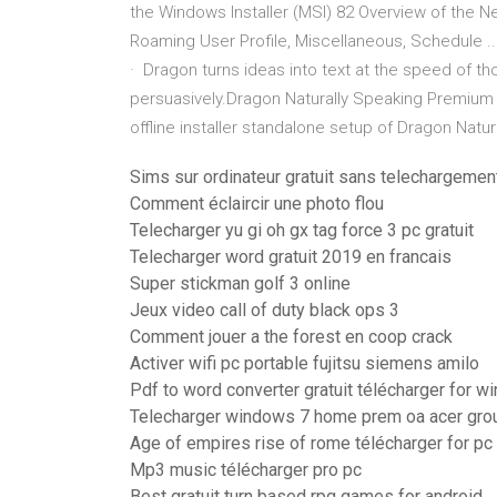
the Windows Installer (MSI) 82 Overview of the N
Roaming User Profile, Miscellaneous, Schedule ..
· Dragon turns ideas into text at the speed of t
persuasively.Dragon Naturally Speaking Premium 1
offline installer standalone setup of Dragon Natu
Sims sur ordinateur gratuit sans telechargemen
Comment éclaircir une photo flou
Telecharger yu gi oh gx tag force 3 pc gratuit
Telecharger word gratuit 2019 en francais
Super stickman golf 3 online
Jeux video call of duty black ops 3
Comment jouer a the forest en coop crack
Activer wifi pc portable fujitsu siemens amilo
Pdf to word converter gratuit télécharger for w
Telecharger windows 7 home prem oa acer grou
Age of empires rise of rome télécharger for pc
Mp3 music télécharger pro pc
Best gratuit turn based rpg games for android