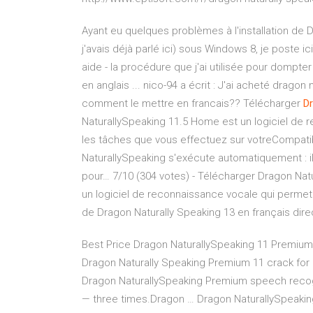
Ayant eu quelques problèmes à l'installation de D
j'avais déjà parlé ici) sous Windows 8, je poste ic
aide - la procédure que j'ai utilisée pour dompter
en anglais ... nico-94 a écrit : J'ai acheté drago
comment le mettre en francais?? Télécharger
D
NaturallySpeaking 11.5 Home est un logiciel de r
les tâches que vous effectuez sur votreCompati
NaturallySpeaking s'exécute automatiquement : il
pour… 7/10 (304 votes) - Télécharger Dragon Nat
un logiciel de reconnaissance vocale qui permet 
de Dragon Naturally Speaking 13 en français direc
Best Price Dragon NaturallySpeaking 11 Premium Il y
Dragon Naturally Speaking Premium 11 crack for
Dragon NaturallySpeaking Premium speech recogni
— three times.Dragon … Dragon NaturallySpeaking 