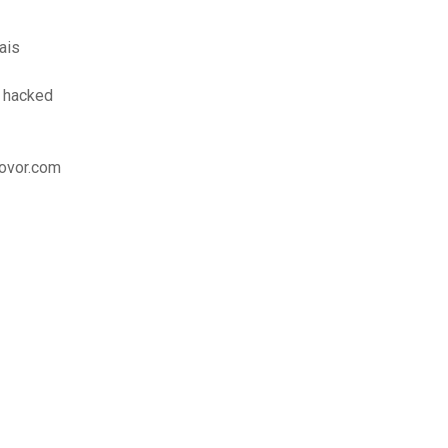
ais
e hacked
eovor.com