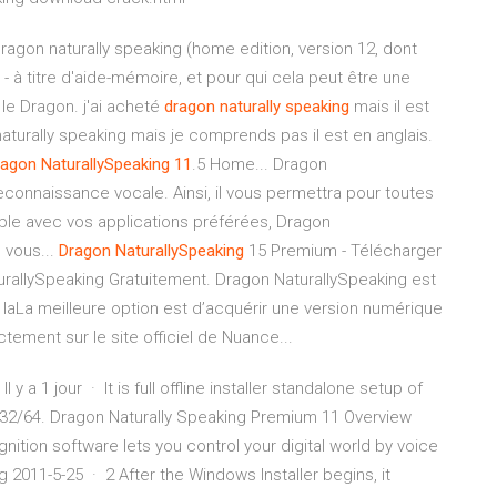
ragon naturally speaking (home edition, version 12, dont
i - à titre d'aide-mémoire, et pour qui cela peut être une
 le Dragon. j'ai acheté
dragon
naturally
speaking
mais il est
n naturally speaking mais je comprends pas il est en anglais.
ragon
NaturallySpeaking
11
.5 Home... Dragon
econnaissance vocale. Ainsi, il vous permettra pour toutes
ble avec vos applications préférées, Dragon
 vous...
Dragon
NaturallySpeaking
15 Premium - Télécharger
urallySpeaking Gratuitement. Dragon NaturallySpeaking est
laLa meilleure option est d’acquérir une version numérique
tement sur le site officiel de Nuance...
 a 1 jour · It is full offline installer standalone setup of
 32/64. Dragon Naturally Speaking Premium 11 Overview
tion software lets you control your digital world by voice
2011-5-25 · 2 After the Windows Installer begins, it