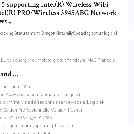
.5 supporting Intel(R) Wireless WiFi
tel(R) PRO/Wireless 3945ABG Network
s...
eaking Gratuitement. Dragon NaturallySpeaking est un logiciel
ULL telecharger complète gratuit Windows, MAC Français.
 and …
g-premium-13.html
ps://www.cdiscount.com/informatique/r-
lz.com/multimedia/reconnaissance-vocale/Logiciel-
-Edition-Professionnelle-Version-10.shtml
-Nuance/18793/bn_59997835
el-dragon-naturallyspeaking-11-5-premium.html
king-download-crack.html