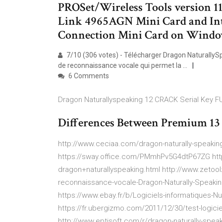
PROSet/Wireless Tools version 11
Link 4965AGN Mini Card and In
Connection Mini Card on Window
7/10 (306 votes) - Télécharger Dragon NaturallySp
de reconnaissance vocale qui permet la ...
6 Comments
Dragon Naturallyspeaking 12 CRACK Serial Key F
Differences Between Premium 13
http://www.ceciaa.com/dragon-naturally-speakin
https://sway.office.com/PMmhPv5G4dtP67ZG htt
dragon+naturallyspeaking.html http://www.zetoo
reconnaissance-vocale-Dragon-Naturally-Speaking
https://www.ebay.fr/b/Logiciels-informatiques
https://fr.ubergizmo.com/2011/12/30/test-logici
http://www.eptisoft.com/r/dragon-naturally-spea