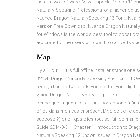
installs two software As you speak, Dragon 11.5 in
Naturally Speaking Professional or a higher editi
Nuance Dragon NaturallySpeaking 13 For … Nuanc
Version Free Download. Nuance Dragon Naturall
for Windows is the world’s best tool to boost prod
accurate for the users who want to converts voic
Map
Il y a 1 jour · It is full offline installer standa
32/64. Dragon Naturally Speaking Premium 11 O
recognition software lets you control your digita
Voice.Dragon NaturallySpeaking 11 Premium Dragon
pense que la question qui suit correspond à l'insta
effet, dans mon cas ci-présent DNS doit être acti
suppose ?) et en qqs clics tout se fait de maniè
Guide 2014-9-3 · Chapter 1: Introduction to Drag
NaturallySpeaking 12 Known issues in Dragon Natu